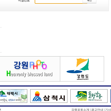
부
강원포토소개
|
광고안내
|
기사