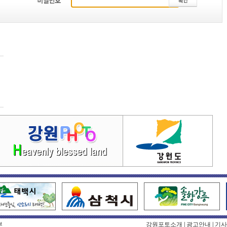
부
강원포토소개
|
광고안내
|
기사